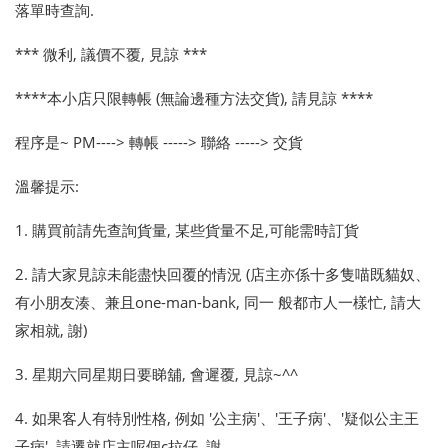
落單時查詢.
*** 微利, 議價不覆, 見諒 ***
****本小店只限轉帳 (無論邊種方法交貨), 請見諒 ****
程序是~ PM----> 轉帳 -----> 聯絡 -----> 交貨
溫馨提示:
1. 購買前請先查詢貨量, 某些貨量不足,可能需時訂貨
2. 請大家見諒未能盡快回覆的情況 (店主亦係十多隻喵既貓奴、
有小朋友湊、兼且one-man-bank, 同一 般都市人一樣忙, 請大
家相就, 謝)
3. 星期六同星期日要睇舖, 會遲覆, 見諒~^^
4. 如果客人有特別性格, 例如 '公主病'、'王子病'、'疑似公主王
子病', 請遷就店主呢個c拉仔, 謝