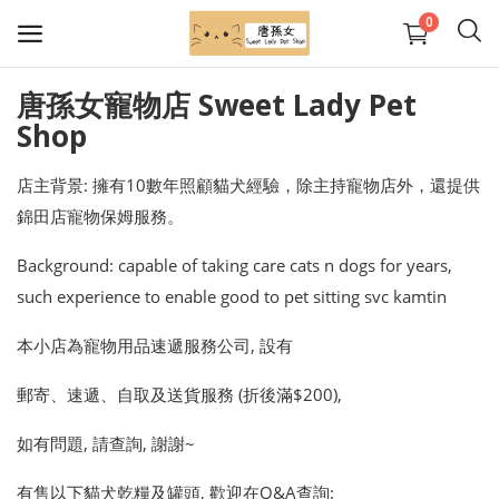
0
唐孫女寵物店 Sweet Lady Pet
Shop
貓糧（乾糧） Cat dry food
店主背景: 擁有10數年照顧貓犬經驗，除主持寵物店外，還提供
狗糧(乾糧）
錦田店寵物保姆服務。
寵物玩具
Background: capable of taking care cats n dogs for years,
such experience to enable good to pet sitting svc kamtin
寵物美容
本小店為寵物用品速遞服務公司, 設有
我的最愛
郵寄、速遞、自取及送貨服務 (折後滿$200),
聯絡我們
如有問題, 請查詢, 謝謝~
公司介紹
有售以下貓犬乾糧及罐頭, 歡迎在Q&A查詢: